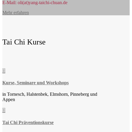
E-Mail: oli(at)yang-taichi-chuan.de
Mehr erfahren
Tai Chi Kurse

Kurse, Seminare und Workshops
in Tornesch, Halstenbek, Elmshorn, Pinneberg und
Appen

Tai Chi Präventionskurse