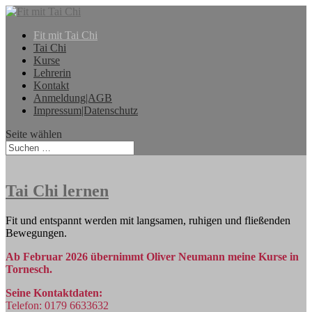
Fit mit Tai Chi
Tai Chi
Kurse
Lehrerin
Kontakt
Anmeldung|AGB
Impressum|Datenschutz
Seite wählen
Tai Chi lernen
Fit und entspannt werden mit langsamen, ruhigen und fließenden
Bewegungen.
Ab Februar 2026 übernimmt Oliver Neumann meine Kurse in
Tornesch.
Seine Kontaktdaten:
Telefon: 0179 6633632